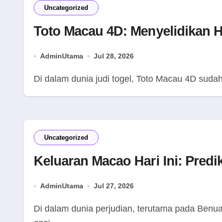
Uncategorized
Toto Macau 4D: Menyelidikan 
AdminUtama
Jul 28, 2026
Di dalam dunia judi togel, Toto Macau 4D sudah
Uncategorized
Keluaran Macao Hari Ini: Predik
AdminUtama
Jul 27, 2026
Di dalam dunia perjudian, terutama pada Benua Asia, togel Macau sudah menjadi salah satu