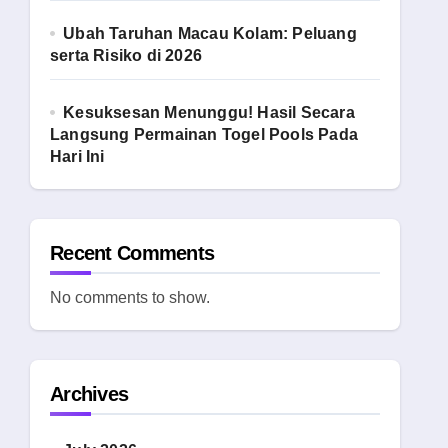
Ubah Taruhan Macau Kolam: Peluang
serta Risiko di 2026
Kesuksesan Menunggu! Hasil Secara
Langsung Permainan Togel Pools Pada
Hari Ini
Recent Comments
No comments to show.
Archives