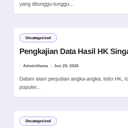
yang ditunggu-tunggu...
Uncategorized
Pengkajian Data Hasil HK Sing
AdminUtama
Jun 29, 2026
Dalam alam perjudian angka-angka, lotto HK, lotto SGP, dan togel Sidney sudah menjadi opsi
populer...
Uncategorized