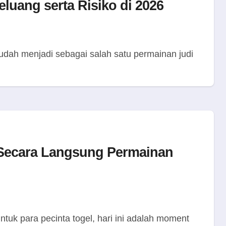
uang serta Risiko di 2026
Secara Langsung Permainan