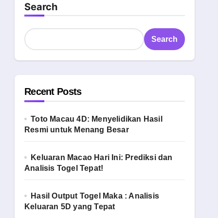
Search
Search
Recent Posts
Toto Macau 4D: Menyelidikan Hasil
Resmi untuk Menang Besar
Keluaran Macao Hari Ini: Prediksi dan
Analisis Togel Tepat!
Hasil Output Togel Maka : Analisis
Keluaran 5D yang Tepat