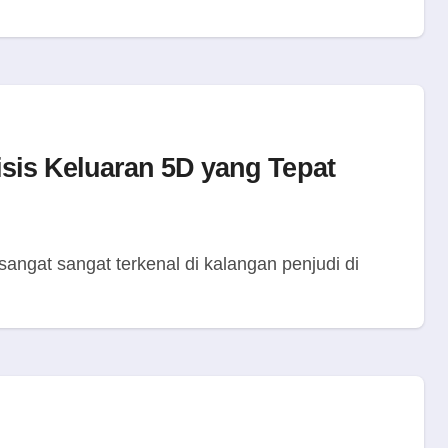
isis Keluaran 5D yang Tepat