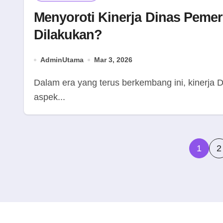
Menyoroti Kinerja Dinas Peme
Dilakukan?
AdminUtama
Mar 3, 2026
Dalam era yang terus berkembang ini, kinerja Dinas Pemerintah di Indonesia menjadi salah satu
aspek...
Post
1
2
pagi