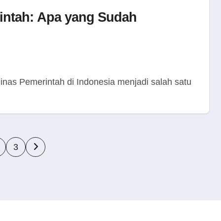
rintah: Apa yang Sudah
s
3
nation