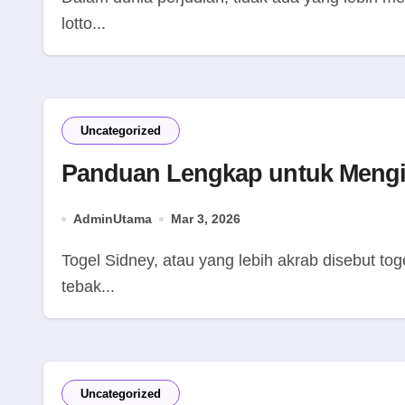
lotto...
Uncategorized
Panduan Lengkap untuk Mengi
AdminUtama
Mar 3, 2026
Togel Sidney, atau yang lebih akrab disebut togel SDY, telah menjadi salah satu permainan
tebak...
Uncategorized