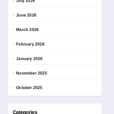
July 2026
June 2026
March 2026
February 2026
January 2026
November 2025
October 2025
Categories