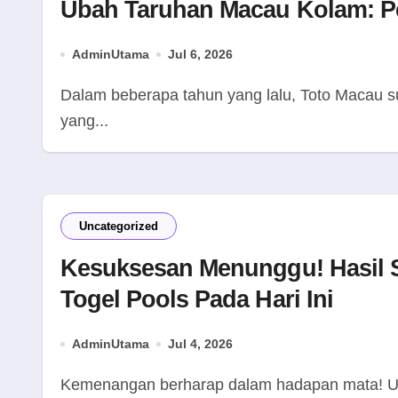
Ubah Taruhan Macau Kolam: Pel
AdminUtama
Jul 6, 2026
Dalam beberapa tahun yang lalu, Toto Macau sudah menjadi sebagai salah satu permainan judi
yang...
Uncategorized
Kesuksesan Menunggu! Hasil 
Togel Pools Pada Hari Ini
AdminUtama
Jul 4, 2026
Kemenangan berharap dalam hadapan mata! Untuk para pecinta togel, hari ini adalah moment