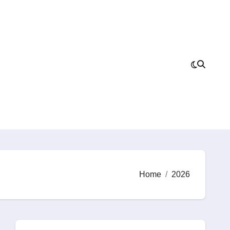
Home
2026