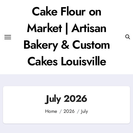
Skip
Cake Flour on
to
content
Market | Artisan
Bakery & Custom
Cakes Louisville
July 2026
Home
2026
July