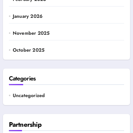
January 2026
November 2025
October 2025
Categories
Uncategorized
Partnership