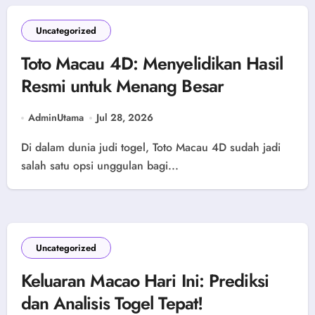
Uncategorized
Toto Macau 4D: Menyelidikan Hasil
Resmi untuk Menang Besar
AdminUtama
Jul 28, 2026
Di dalam dunia judi togel, Toto Macau 4D sudah jadi
salah satu opsi unggulan bagi...
Uncategorized
Keluaran Macao Hari Ini: Prediksi
dan Analisis Togel Tepat!