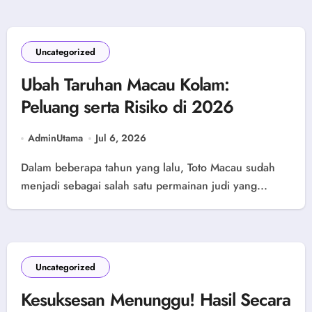
Uncategorized
Ubah Taruhan Macau Kolam:
Peluang serta Risiko di 2026
AdminUtama
Jul 6, 2026
Dalam beberapa tahun yang lalu, Toto Macau sudah
menjadi sebagai salah satu permainan judi yang...
Uncategorized
Kesuksesan Menunggu! Hasil Secara