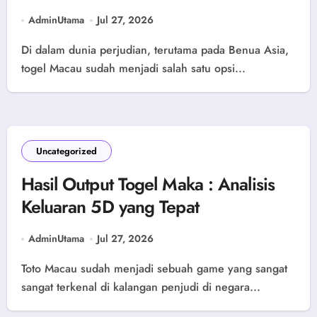
AdminUtama
Jul 27, 2026
Di dalam dunia perjudian, terutama pada Benua Asia,
togel Macau sudah menjadi salah satu opsi...
Uncategorized
Hasil Output Togel Maka : Analisis
Keluaran 5D yang Tepat
AdminUtama
Jul 27, 2026
Toto Macau sudah menjadi sebuah game yang sangat
sangat terkenal di kalangan penjudi di negara...