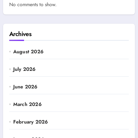
No comments to show.
Archives
August 2026
July 2026
June 2026
March 2026
February 2026