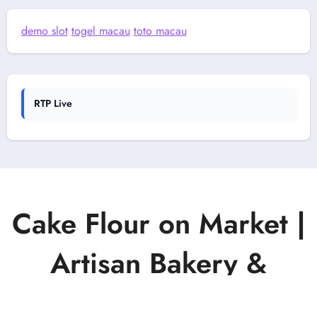
demo slot
togel macau
toto macau
RTP Live
Cake Flour on Market |
Artisan Bakery &
Custom Cakes