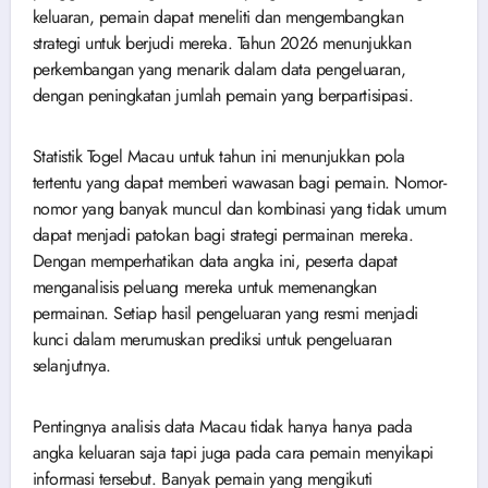
keluaran, pemain dapat meneliti dan mengembangkan
strategi untuk berjudi mereka. Tahun 2026 menunjukkan
perkembangan yang menarik dalam data pengeluaran,
dengan peningkatan jumlah pemain yang berpartisipasi.
Statistik Togel Macau untuk tahun ini menunjukkan pola
tertentu yang dapat memberi wawasan bagi pemain. Nomor-
nomor yang banyak muncul dan kombinasi yang tidak umum
dapat menjadi patokan bagi strategi permainan mereka.
Dengan memperhatikan data angka ini, peserta dapat
menganalisis peluang mereka untuk memenangkan
permainan. Setiap hasil pengeluaran yang resmi menjadi
kunci dalam merumuskan prediksi untuk pengeluaran
selanjutnya.
Pentingnya analisis data Macau tidak hanya hanya pada
angka keluaran saja tapi juga pada cara pemain menyikapi
informasi tersebut. Banyak pemain yang mengikuti