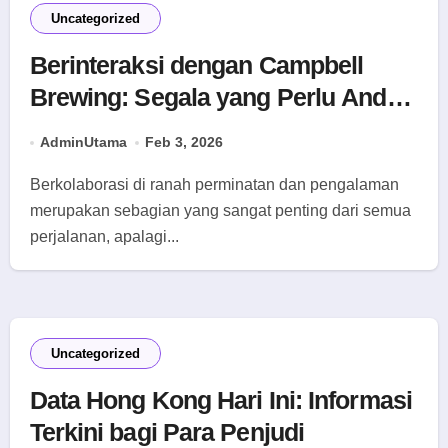
Uncategorized
Berinteraksi dengan Campbell
Brewing: Segala yang Perlu Anda
Ketahui
AdminUtama
Feb 3, 2026
Berkolaborasi di ranah perminatan dan pengalaman
merupakan sebagian yang sangat penting dari semua
perjalanan, apalagi...
Uncategorized
Data Hong Kong Hari Ini: Informasi
Terkini bagi Para Penjudi