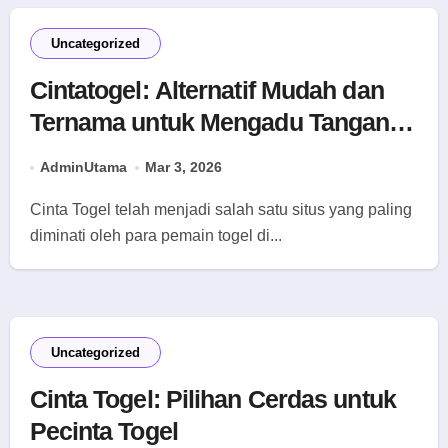
Uncategorized
Cintatogel: Alternatif Mudah dan
Ternama untuk Mengadu Tangan
Togel
AdminUtama
Mar 3, 2026
Cinta Togel telah menjadi salah satu situs yang paling
diminati oleh para pemain togel di...
Uncategorized
Cinta Togel: Pilihan Cerdas untuk
Pecinta Togel