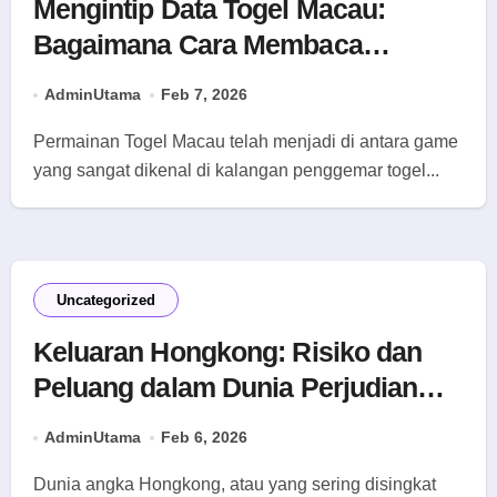
Mengintip Data Togel Macau:
Bagaimana Cara Membaca
Keluaran?
AdminUtama
Feb 7, 2026
Permainan Togel Macau telah menjadi di antara game
yang sangat dikenal di kalangan penggemar togel...
Uncategorized
Keluaran Hongkong: Risiko dan
Peluang dalam Dunia Perjudian
Hongkong
AdminUtama
Feb 6, 2026
Dunia angka Hongkong, atau yang sering disingkat