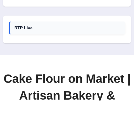
RTP Live
Cake Flour on Market |
Artisan Bakery &
Custom Cakes
Louisville