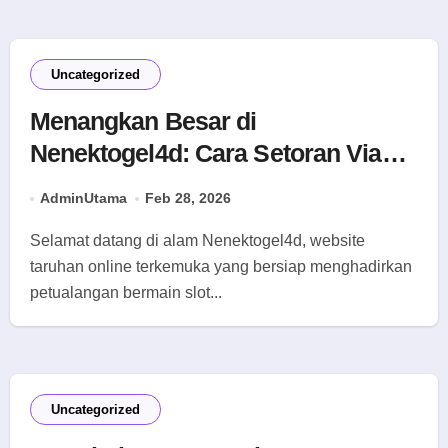
Uncategorized
Menangkan Besar di
Nenektogel4d: Cara Setoran Via
QRIS di tahun depan!
AdminUtama
Feb 28, 2026
Selamat datang di alam Nenektogel4d, website
taruhan online terkemuka yang bersiap menghadirkan
petualangan bermain slot...
Uncategorized