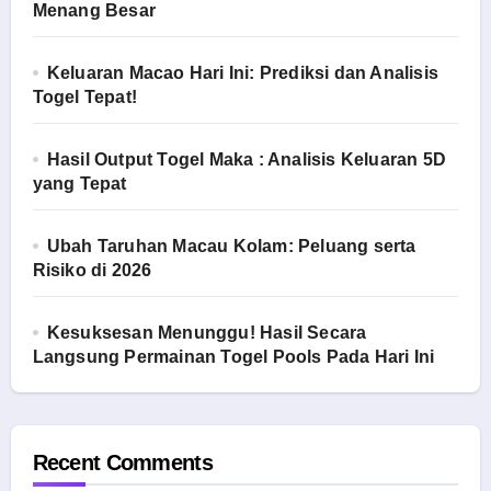
Menang Besar
Keluaran Macao Hari Ini: Prediksi dan Analisis
Togel Tepat!
Hasil Output Togel Maka : Analisis Keluaran 5D
yang Tepat
Ubah Taruhan Macau Kolam: Peluang serta
Risiko di 2026
Kesuksesan Menunggu! Hasil Secara
Langsung Permainan Togel Pools Pada Hari Ini
Recent Comments