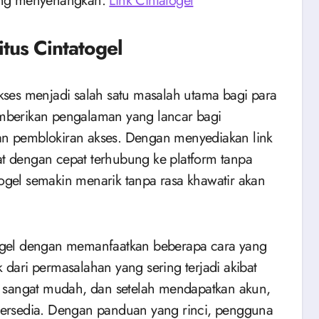
yang menyenangkan.
Link Cintatogel
itus Cintatogel
ses menjadi salah satu masalah utama bagi para
mberikan pengalaman yang lancar bagi
n pemblokiran akses. Dengan menyediakan link
pat dengan cepat terhubung ke platform tanpa
gel semakin menarik tanpa rasa khawatir akan
ogel dengan memanfaatkan beberapa cara yang
dari permasalahan yang sering terjadi akibat
n sangat mudah, dan setelah mendapatkan akun,
tersedia. Dengan panduan yang rinci, pengguna