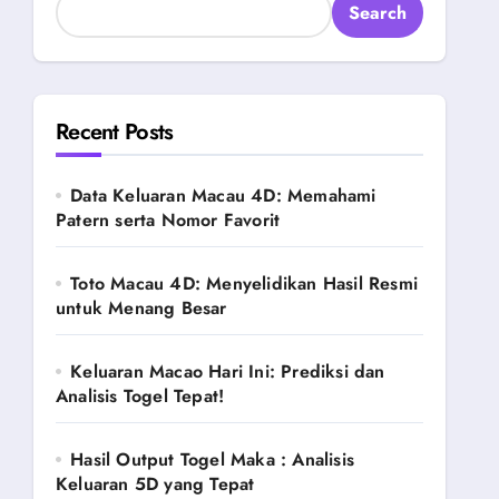
Search
Recent Posts
Data Keluaran Macau 4D: Memahami
Patern serta Nomor Favorit
Toto Macau 4D: Menyelidikan Hasil Resmi
untuk Menang Besar
Keluaran Macao Hari Ini: Prediksi dan
Analisis Togel Tepat!
Hasil Output Togel Maka : Analisis
Keluaran 5D yang Tepat