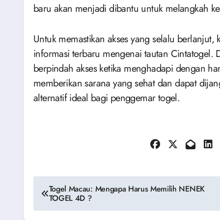
baru akan menjadi dibantu untuk melangkah ke p
Untuk memastikan akses yang selalu berlanjut, 
informasi terbaru mengenai tautan Cintatogel.
berpindah akses ketika menghadapi dengan hamb
memberikan sarana yang sehat dan dapat dija
alternatif ideal bagi penggemar togel.
Post
Togel Macau: Mengapa Harus Memilih NENEK
TOGEL 4D ?
navigation