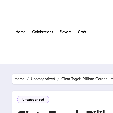
Skip
to
content
Home
Celebrations
Flavors
Craft
Home
Uncategorized
Cinta Togel: Pilihan Cerdas un
Uncategorized