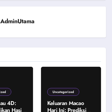
y
AdminUtama
ized
Uncategorized
cau 4D:
Keluaran Macao
ikan Hasil
Hari Ini: Prediksi