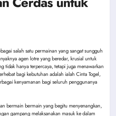
han Cerdas untuk
yaknya agen lotre yang beredar, krusial untuk
g tidak hanya terpercaya, tetapi juga menawarkan
erhebat bagi kebutuhan adalah ialah Cinta Togel,
erbagai kenyamanan bagi seluruh penggunanya
man bermain bermain yang begitu menyenangkan,
 dengan gampang melaksanakan masuk ke dalam