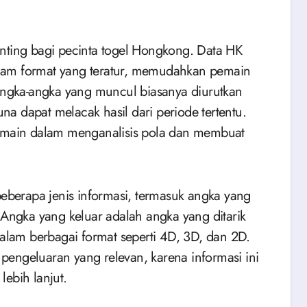
ing bagi pecinta togel Hongkong. Data HK
alam format yang teratur, memudahkan pemain
ngka-angka yang muncul biasanya diurutkan
a dapat melacak hasil dari periode tertentu.
main dalam menganalisis pola dan membuat
berapa jenis informasi, termasuk angka yang
. Angka yang keluar adalah angka yang ditarik
 dalam berbagai format seperti 4D, 3D, dan 2D.
pengeluaran yang relevan, karena informasi ini
 lebih lanjut.