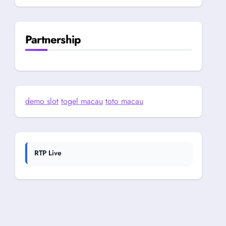
Partnership
demo slot
togel macau
toto macau
RTP Live