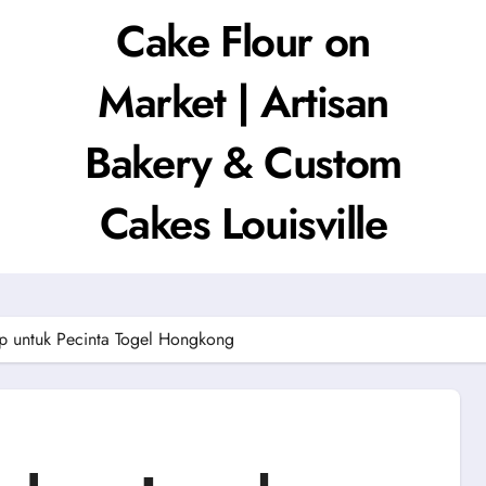
Cake Flour on
Market | Artisan
Bakery & Custom
Cakes Louisville
p untuk Pecinta Togel Hongkong