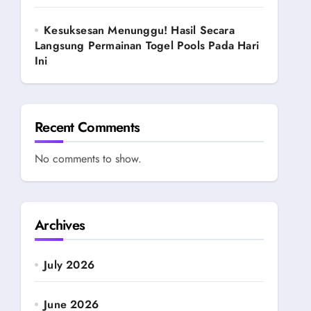
Kesuksesan Menunggu! Hasil Secara
Langsung Permainan Togel Pools Pada Hari
Ini
Recent Comments
No comments to show.
Archives
July 2026
June 2026