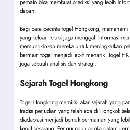
pemain bisa membuat prediksi yang lebih inform
depan.
Bagi para pecinta togel Hongkong, memahami k
yang keluar, tetapi juga menggali informasi me
memungkinkan mereka untuk meningkatkan p
bermain togel menjadi lebih menarik. Togel HK
juga sebuah analisis dan strategi.
Sejarah Togel Hongkong
Togel Hongkong memiliki akar sejarah yang pan
tradisi perjudian yang telah ada di Tiongkok se
diadaptasi menjadi bentuk permainan yang lebih 
kenal sekarang. Penggunaan angka dalam perma