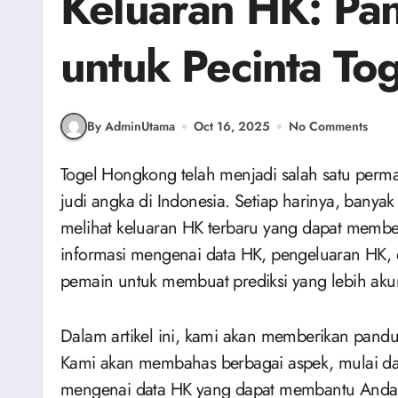
Keluaran HK: Pa
untuk Pecinta T
By AdminUtama
Oct 16, 2025
No Comments
Togel Hongkong telah menjadi salah satu permainan yang paling populer di kalangan penggemar
judi angka di Indonesia. Setiap harinya, ban
melihat keluaran HK terbaru yang dapat membe
informasi mengenai data HK, pengeluaran HK, 
pemain untuk membuat prediksi yang lebih akur
Dalam artikel ini, kami akan memberikan pand
Kami akan membahas berbagai aspek, mulai da
mengenai data HK yang dapat membantu Anda