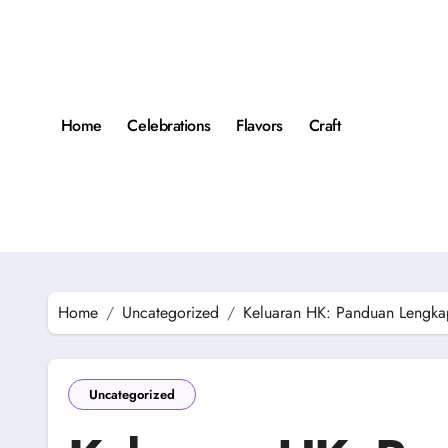
Skip
to
content
Home
Celebrations
Flavors
Craft
Home
Uncategorized
Keluaran HK: Panduan Lengka
Uncategorized