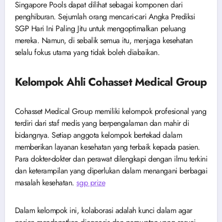
Singapore Pools dapat dilihat sebagai komponen dari
penghiburan. Sejumlah orang mencari-cari Angka Prediksi
SGP Hari Ini Paling Jitu untuk mengoptimalkan peluang
mereka. Namun, di sebalik semua itu, menjaga kesehatan
selalu fokus utama yang tidak boleh diabaikan.
Kelompok Ahli Cohasset Medical Group
Cohasset Medical Group memiliki kelompok profesional yang
terdiri dari staf medis yang berpengalaman dan mahir di
bidangnya. Setiap anggota kelompok bertekad dalam
memberikan layanan kesehatan yang terbaik kepada pasien.
Para dokter-dokter dan perawat dilengkapi dengan ilmu terkini
dan keterampilan yang diperlukan dalam menangani berbagai
masalah kesehatan.
sgp prize
Dalam kelompok ini, kolaborasi adalah kunci dalam agar