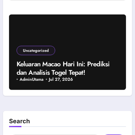
Uncategorized
Keluaran Macao Hari Ini: Prediksi
dan Analisis Togel Tepat!
AdminUtama
Jul 27, 2026
Search