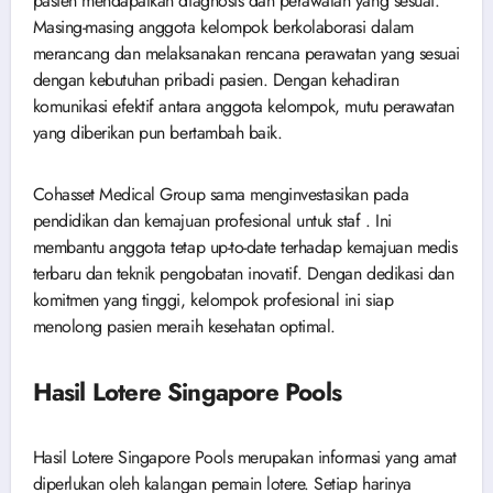
pasien mendapatkan diagnosis dan perawatan yang sesuai.
Masing-masing anggota kelompok berkolaborasi dalam
merancang dan melaksanakan rencana perawatan yang sesuai
dengan kebutuhan pribadi pasien. Dengan kehadiran
komunikasi efektif antara anggota kelompok, mutu perawatan
yang diberikan pun bertambah baik.
Cohasset Medical Group sama menginvestasikan pada
pendidikan dan kemajuan profesional untuk staf . Ini
membantu anggota tetap up-to-date terhadap kemajuan medis
terbaru dan teknik pengobatan inovatif. Dengan dedikasi dan
komitmen yang tinggi, kelompok profesional ini siap
menolong pasien meraih kesehatan optimal.
Hasil Lotere Singapore Pools
Hasil Lotere Singapore Pools merupakan informasi yang amat
diperlukan oleh kalangan pemain lotere. Setiap harinya