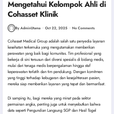
Mengetahui Kelompok Ahli di
Cohasset Klinik
By AdminUtama
Oct 22, 2025
No Comments
Cohasset Medical Group adalah salah satu penyedia layanan
kesehatan terkemuka yang mengutamakan memberikan
perawatan yang baik bagi komunitas. Tim profesional yang
bekerja di sini tersusun dari diversi spesialis di bidang medis,
mulai dari tenaga medis berpengalaman hingga staf
keperawatan terlatih dan tim pendukung. Dengan komitmen
yang tinggi terhadap kebugaran dan kesejahteraan pasien,
mereka siap memberikan layanan yang tepat dan bermanfaat.
Di samping itu, bagi mereka yang minat pada sektor
permainan angka, penting juga untuk menyebutkan bahwa
data seperti Pengundian Langsung SGP dan Hasil Togel