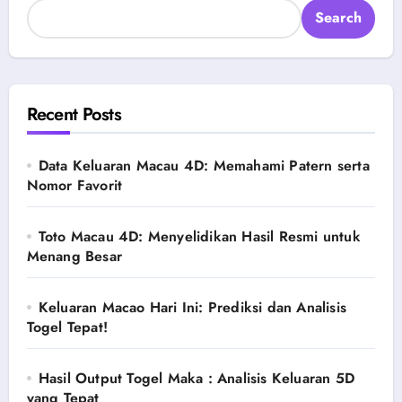
Search
Recent Posts
Data Keluaran Macau 4D: Memahami Patern serta
Nomor Favorit
Toto Macau 4D: Menyelidikan Hasil Resmi untuk
Menang Besar
Keluaran Macao Hari Ini: Prediksi dan Analisis
Togel Tepat!
Hasil Output Togel Maka : Analisis Keluaran 5D
yang Tepat