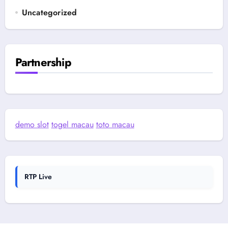
Uncategorized
Partnership
demo slot
togel macau
toto macau
RTP Live