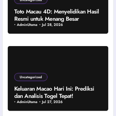
Toto Macau 4D: Menyelidikan Hasil
Resmi untuk Menang Besar
AdminUtama
Jul 28, 2026
Uncategorized
Keluaran Macao Hari Ini: Prediksi
dan Analisis Togel Tepat!
AdminUtama
Jul 27, 2026