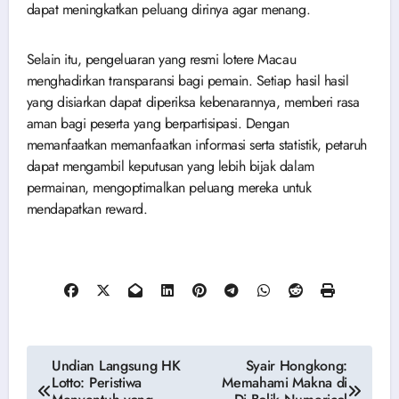
dapat meningkatkan peluang dirinya agar menang.
Selain itu, pengeluaran yang resmi lotere Macau
menghadirkan transparansi bagi pemain. Setiap hasil hasil
yang disiarkan dapat diperiksa kebenarannya, memberi rasa
aman bagi peserta yang berpartisipasi. Dengan
memanfaatkan memanfaatkan informasi serta statistik, petaruh
dapat mengambil keputusan yang lebih bijak dalam
permainan, mengoptimalkan peluang mereka untuk
mendapatkan reward.
Post
Undian Langsung HK
Syair Hongkong:
Lotto: Peristiwa
Memahami Makna di
navigation