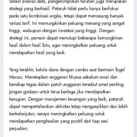
Selain analisis data, pengelompokan taruhan juga merupakan
strategi yang berhasil. Petaruh tidak perlu hanya berfokus
pada satu kombinasi angka, tetapi dapat memasang banyak
variasi tarif. Ini memungkinkan peluang menang yang sangat
tinggi, walaupun dengan investasi yang tinggi. Dengan
strategi ini, pemain dapat menutupi beberapa kemungkinan
hasil dalam hasil Toto, agar meningkatkan peluang untuk
mendapatkan hasil yang baik.
Yang terakhir, kelola dana dengan cerdas saat bermain Togel
Macau. Menetapkan anggaran khusus sebelum awal dan
bersikap tegas dalam patuh anggaran tersebut amat penting.
Jangan godaan untuk terus berlaga jika mendapatkan
kerugian. Dengan manajemen keuangan yang baik, petaruh
dapat mempertahankan aktivitas tetap mengasyikkan dan lebih
berkelanjutan, seraya meningkatkan peluang untuk
mendapatkan penghasilan yang positif dari tiap sesi
perjudian.