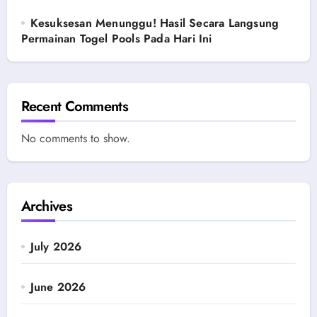
Kesuksesan Menunggu! Hasil Secara Langsung
Permainan Togel Pools Pada Hari Ini
Recent Comments
No comments to show.
Archives
July 2026
June 2026