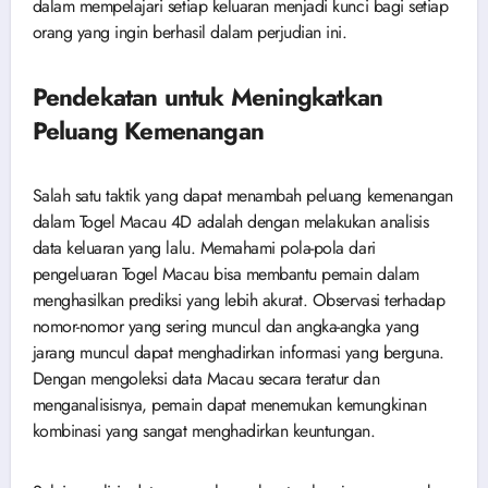
dalam mempelajari setiap keluaran menjadi kunci bagi setiap
orang yang ingin berhasil dalam perjudian ini.
Pendekatan untuk Meningkatkan
Peluang Kemenangan
Salah satu taktik yang dapat menambah peluang kemenangan
dalam Togel Macau 4D adalah dengan melakukan analisis
data keluaran yang lalu. Memahami pola-pola dari
pengeluaran Togel Macau bisa membantu pemain dalam
menghasilkan prediksi yang lebih akurat. Observasi terhadap
nomor-nomor yang sering muncul dan angka-angka yang
jarang muncul dapat menghadirkan informasi yang berguna.
Dengan mengoleksi data Macau secara teratur dan
menganalisisnya, pemain dapat menemukan kemungkinan
kombinasi yang sangat menghadirkan keuntungan.